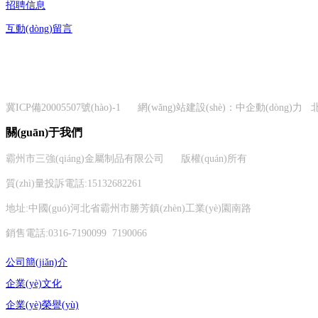
招聘信息
互動(dòng)留言
冀ICP備20005507號(hào)-1
網(wǎng)站建設(shè)：中企動(dòng)力
關(guān)于我們
霸州市三強(qiáng)金屬制品有限公司 版權(quán)所有
質(zhì)量投訴電話:15132682261
地址:中國(guó)河北省霸州市勝芳鎮(zhèn)工業(yè)園南路
銷售電話:0316-7190099 7190066
公司簡(jiǎn)介
企業(yè)文化
企業(yè)榮譽(yù)