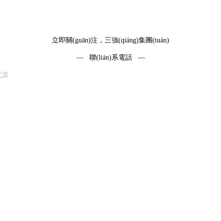
立即關(guān)注，三強(qiáng)集團(tuán)
— 聯(lián)系電話 —
北京