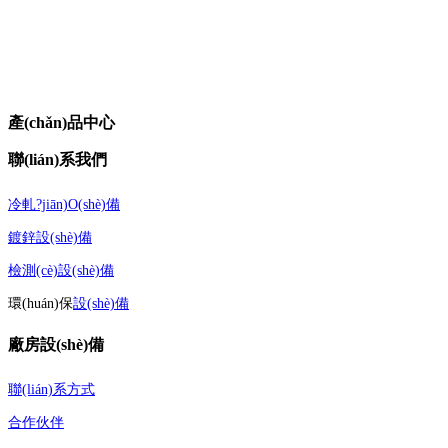
產(chǎn)品中心
聯(lián)系我們
冷軋?jiān)O(shè)備
鍍鋅設(shè)備
檢測(cè)設(shè)備
環(huán)保
設(shè)備
廠房設(shè)備
聯(lián)系方式
合作伙伴