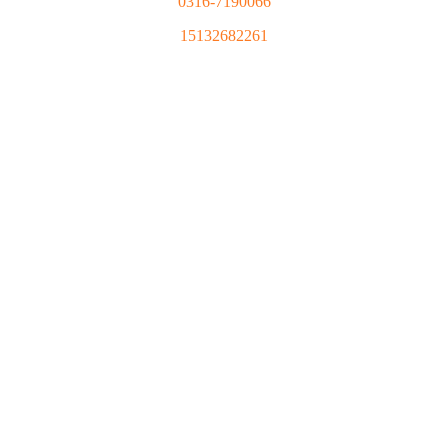
0316-7190066
15132682261