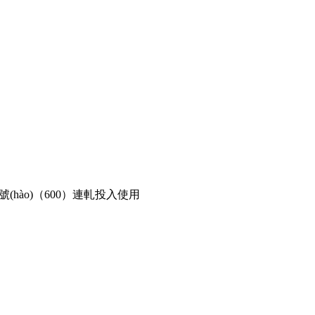
號(hào)（
600
）連軋投入使用