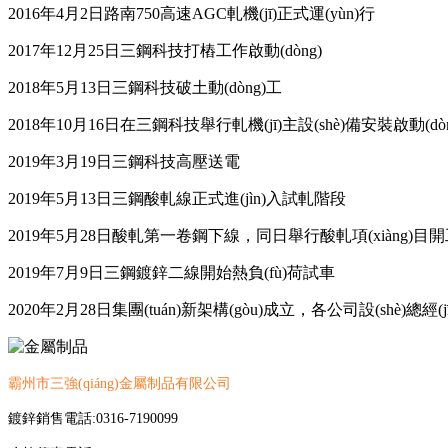
2016年4月2
日路南
750
高速AGC軋機(jī)正式運(yùn)行
2017年12月25
日三鋼科技打樁工作啟動(dòng)
2018年5月13日三鋼科技破土動(dòng)工
2018年10月16日在三鋼科技舉行軋機(jī)主設(shè)備安裝啟動(dò
2019年3月19日三鋼科技高壓送電
2019年5月13日三鋼酸軋線正式進(jìn)入試軋階段
2019年5月28日酸軋第一卷鋼下線，同日舉行酸軋項(xiàng)目開
2019年7月9日三鋼鍍鋅二線開始熱負(fù)荷試車
2020年2月28日集團(tuán)新架構(gòu)成立，各公司設(shè)總經(
霸州市三強(qiáng)金屬制品有限公司
鍍鋅銷售電話:0316-7190099