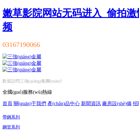
嫩草影院网站无码进入_偷拍激
频
03167190066
歡迎訪問三強(qiáng)集團(tuán)!
全國(guó)服務(wù)熱線
首頁
關(guān)于我們
產(chǎn)品中心
新聞資訊
廠房設(shè)備
招
帶鋼系列
鋼管系列