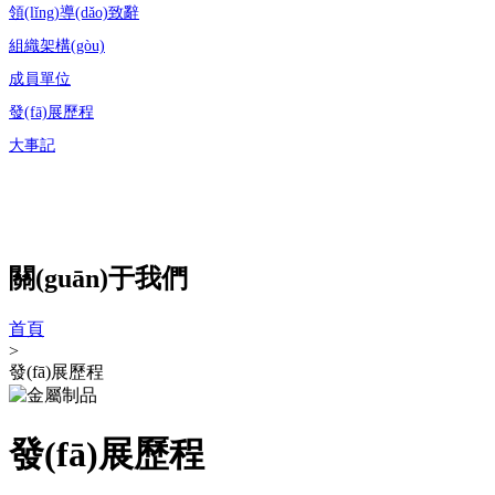
領(lǐng)導(dǎo)致辭
組織架構(gòu)
成員單位
發(fā)展歷程
大事記
關(guān)于我們
首頁
>
發(fā)展歷程
發(fā)展歷程