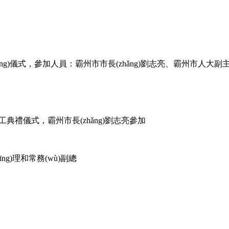
ng)儀式，參加人員：霸州市市長(zhǎng)劉志亮、霸州市人
工典禮儀式，霸州市長(zhǎng)劉志亮參加
jīng)理和常務(wù)副總